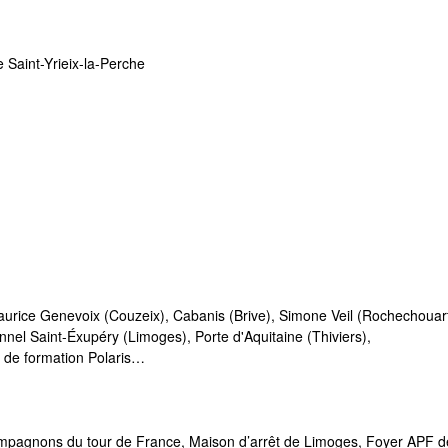
de Saint-Yrieix-la-Perche
urice Genevoix (Couzeix), Cabanis (Brive), Simone Veil (Rochechouart
nel Saint-Éxupéry (Limoges), Porte d'Aquitaine (Thiviers),
e de formation Polaris…
ompagnons du tour de France, Maison d’arrêt de Limoges, Foyer APF de