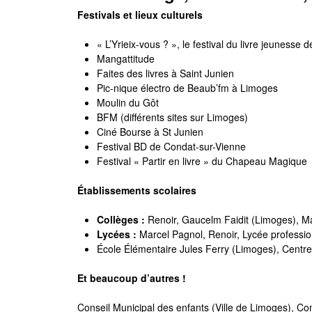
Festivals et lieux culturels
« L’Yrieix-vous ? », le festival du livre jeunesse 
Mangattitude
Faites des livres à Saint Junien
Pic-nique électro de Beaub’fm à Limoges
Moulin du Gôt
BFM (différents sites sur Limoges)
Ciné Bourse à St Junien
Festival BD de Condat-sur-Vienne
Festival « Partir en livre » du Chapeau Magique
Établissements scolaires
Collèges :
Renoir, Gaucelm Faidit (Limoges), Ma
Lycées :
Marcel Pagnol, Renoir, Lycée profession
École Élémentaire Jules Ferry (Limoges), Centr
Et beaucoup d’autres !
Conseil Municipal des enfants (Ville de Limoges), C