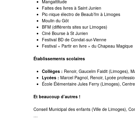
Mangattitude
Faites des livres à Saint Junien
Pic-nique électro de Beaub’fm à Limoges
Moulin du Gôt
BFM (différents sites sur Limoges)
Ciné Bourse à St Junien
Festival BD de Condat-sur-Vienne
Festival « Partir en livre » du Chapeau Magique
Établissements scolaires
Collèges :
Renoir, Gaucelm Faidit (Limoges), Ma
Lycées :
Marcel Pagnol, Renoir, Lycée profession
École Élémentaire Jules Ferry (Limoges), Centr
Et beaucoup d’autres !
Conseil Municipal des enfants (Ville de Limoges), C
…